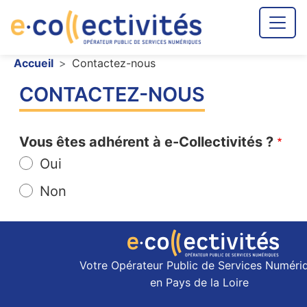
Aller au contenu principal
Fil d'Ariane
Accueil
Contactez-nous
CONTACTEZ-NOUS
Vous êtes adhérent à e-Collectivités ?
Oui
Non
Votre Opérateur Public de Services Numéri
en Pays de la Loire